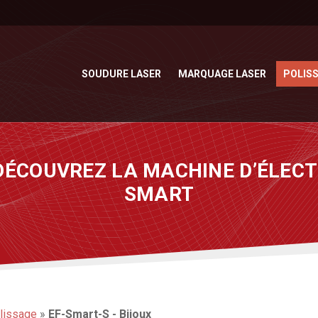
SOUDURE LASER
MARQUAGE LASER
POLIS
DÉCOUVREZ LA MACHINE D’ÉLECT
SMART
olissage
»
EF-Smart-S - Bijoux