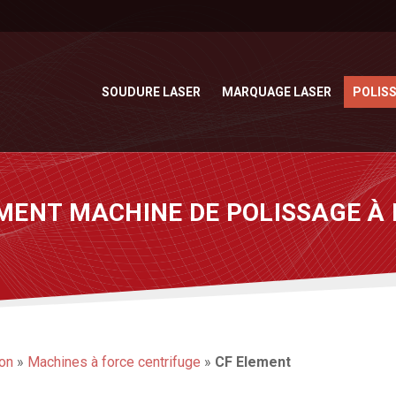
SOUDURE LASER
MARQUAGE LASER
POLIS
EMENT MACHINE DE POLISSAGE À
ion
»
Machines à force centrifuge
»
CF Element